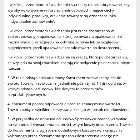
- w której przedmiotem świadczenia są rzeczy nieprefabrykowane, czyli
wyroby wykonywane w ilościach jednostkowych mające cechy
indywidualnej produkcji, w sklepie towary te są oznaczone jako
'indywidualne zamówienie'.
- w której przedmiotem świadczenia jest rzecz dostarczana w
zapieczętowanym opakowaniu, której po otwarciu opakowania nie
można zwrócić ze względu na ochronę zdrowia lub ze względów
higienicznych, jeżeli opakowanie zostało otwarte po dostarczeniu;
- w której przedmiotem świadczenia są rzeczy, które po dostarczeniu,
ze względu na swój charakter, zostają nierozłącznie połączone z innymi
rzeczami.
3. W razie odstąpienia od umowy Konsument zobowiązany jest do
zwrotu Towaru niezwłocznie, jednak nie później niż 14 dni od dnia, w
którym odstąpił od umowy. Nie dotyczy to przedmiotów
nieprefabrykowanych.
4. Konsument ponosi odpowiedzialność za zmniejszenie wartości
Towaru będące wynikiem korzystania z niego w sposób nieodpowiedni.
5. W przypadku odstąpienia od umowy Sprzedawca zwraca wszystkie
otrzymane od Konsumenta płatności, w tym koszty dostarczenia Towaru
do Konsumenta (z wyjątkiem dodatkowych kosztów wynikających z
wybranego przez Konsumenta sposobu dostarczenia innego niż