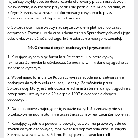
najtańszy zwykły sposób dostarczenia oferowany przez Sprzedawcę),
niezwłocznie, a w każdym przypadku nie później niż 14 dni od dnia, w
którym Sprzedawca został poinformowany o wykonaniu przez
Konsumenta prawa odstąpienia od umowy.
6. Sprzedawca może wstrzymać się ze zwrotem płatności do czasu
otrzymania Towaru lub do czasu dostarczenia Sprzedawcy dowodu jego
odesłania, w zależności od tego, które zdarzenie nastąpi wcześniej.
§ 9. Ochrona danych osobowych i prywatności
1. Kupujący wypełniając formularz Rejestracji lub interaktywny
formularz Zamówienia oświadcza, że podane w nim dane są zgodne ze
stanem faktycznym.
2. Wypełniając formularze Kupujący wyraża zgodę na przetwarzanie
podanych danych w celu realizacji i obsługi Zamówienia przez
Sprzedawcę, który jest jednocześnie administratorem danych, zgodnie z
przepisami ustawy z dnia 29 sierpnia 1997 r. o ochronie danych
osobowych.
3. Dane osobowe znajdujące się w bazie danych Sprzedawcy nie są
przekazywane podmiotom nie uczestniczącym w realizacji Zamówienia.
4. Kupujący zgodnie z powołaną powyżej ustawą ma prawo wglądu do
swoich danych osobowych, możliwość ich poprawiania oraz usunięcia.
Sprzedawca zapewnia każdemu Kupującemu prawo kontroli