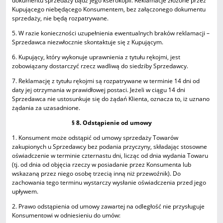
dokumentu sprzedaży bądź jego kserokopii. Reklamacje złożone przez
Kupującego niebędącego Konsumentem, bez załączonego dokumentu
sprzedaży, nie będą rozpatrywane.
5. W razie konieczności uzupełnienia ewentualnych braków reklamacji –
Sprzedawca niezwłocznie skontaktuje się z Kupującym.
6. Kupujący, który wykonuje uprawnienia z tytułu rękojmi, jest
zobowiązany dostarczyć rzecz wadliwą do siedziby Sprzedawcy.
7. Reklamację z tytułu rękojmi są rozpatrywane w terminie 14 dni od
daty jej otrzymania w prawidłowej postaci. Jeżeli w ciągu 14 dni
Sprzedawca nie ustosunkuje się do żądań Klienta, oznacza to, iż uznano
żądania za uzasadnione.
§ 8. Odstąpienie od umowy
1. Konsument może odstąpić od umowy sprzedaży Towarów
zakupionych u Sprzedawcy bez podania przyczyny, składając stosowne
oświadczenie w terminie czternastu dni, licząc od dnia wydania Towaru
(tj. od dnia od objęcia rzeczy w posiadanie przez Konsumenta lub
wskazaną przez niego osobę trzecią inną niż przewoźnik). Do
zachowania tego terminu wystarczy wysłanie oświadczenia przed jego
upływem.
2. Prawo odstąpienia od umowy zawartej na odległość nie przysługuje
Konsumentowi w odniesieniu do umów: