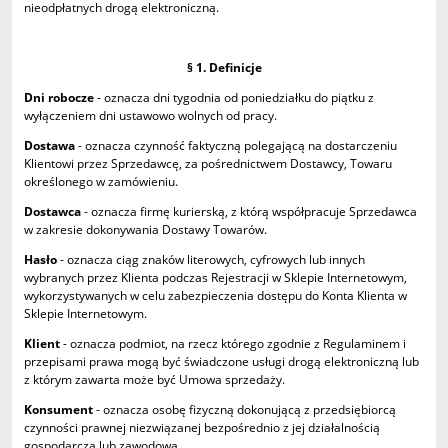
nieodpłatnych drogą elektroniczną.
§ 1. Definicje
Dni robocze
- oznacza dni tygodnia od poniedziałku do piątku z
wyłączeniem dni ustawowo wolnych od pracy.
Dostawa
- oznacza czynność faktyczną polegającą na dostarczeniu
Klientowi przez Sprzedawcę, za pośrednictwem Dostawcy, Towaru
określonego w zamówieniu.
Dostawca
- oznacza firmę kurierską, z którą współpracuje Sprzedawca
w zakresie dokonywania Dostawy Towarów.
Hasło
- oznacza ciąg znaków literowych, cyfrowych lub innych
wybranych przez Klienta podczas Rejestracji w Sklepie Internetowym,
wykorzystywanych w celu zabezpieczenia dostępu do Konta Klienta w
Sklepie Internetowym.
Klient
- oznacza podmiot, na rzecz którego zgodnie z Regulaminem i
przepisami prawa mogą być świadczone usługi drogą elektroniczną lub
z którym zawarta może być Umowa sprzedaży.
Konsument
- oznacza osobę fizyczną dokonującą z przedsiębiorcą
czynności prawnej niezwiązanej bezpośrednio z jej działalnością
gospodarczą lub zawodową.