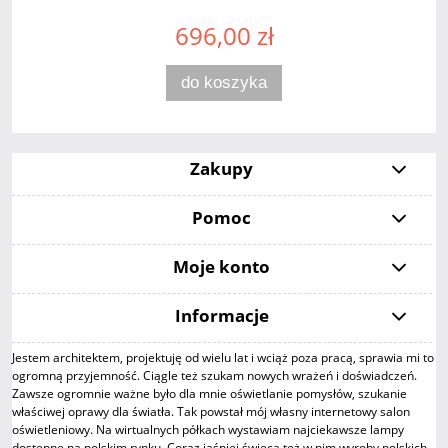
696,00 zł
do koszyka
Zakupy
Pomoc
Moje konto
Informacje
Jestem architektem, projektuję od wielu lat i wciąż poza pracą, sprawia mi to
ogromną przyjemność. Ciągle też szukam nowych wrażeń i doświadczeń.
Zawsze ogromnie ważne było dla mnie oświetlanie pomysłów, szukanie
właściwej oprawy dla światła. Tak powstał mój własny internetowy salon
oświetleniowy. Na wirtualnych półkach wystawiam najciekawsze lampy
dostępne na polskim rynku. Coraz jaśniej świecą też w nim wyroby polskich