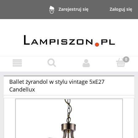
Zaloguj się
Zarejestruj się
Ballet żyrandol w stylu vintage 5xE27
Candellux