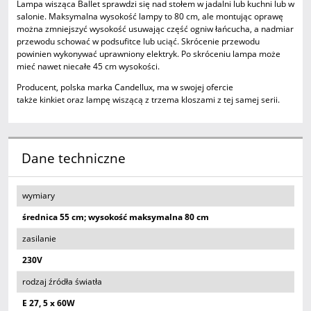
Lampa wisząca Ballet sprawdzi się nad stołem w jadalni lub kuchni lub w
salonie. Maksymalna wysokość lampy to 80 cm, ale montując oprawę
można zmniejszyć wysokość usuwając część ogniw łańcucha, a nadmiar
przewodu schować w podsufitce lub uciąć. Skrócenie przewodu
powinien wykonywać uprawniony elektryk. Po skróceniu lampa może
mieć nawet niecałe 45 cm wysokości.
Producent, polska marka Candellux, ma w swojej ofercie
także kinkiet oraz lampę wiszącą z trzema kloszami z tej samej serii.
Dane techniczne
wymiary
średnica 55 cm; wysokość maksymalna 80 cm
zasilanie
230V
rodzaj źródła światła
E 27, 5 x 60W