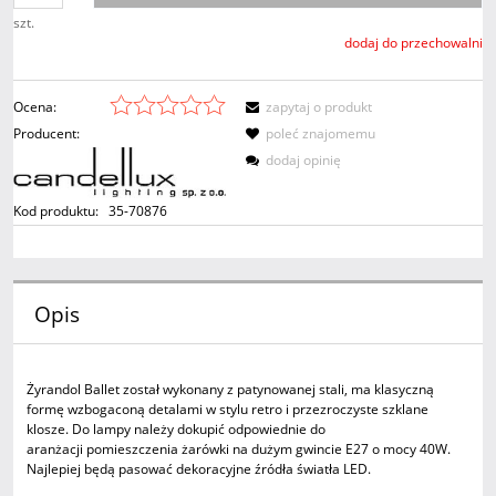
szt.
dodaj do przechowalni
Ocena:
zapytaj o produkt
Producent:
poleć znajomemu
dodaj opinię
Kod produktu:
35-70876
Opis
Żyrandol Ballet został wykonany z patynowanej stali, ma klasyczną
formę wzbogaconą detalami w stylu retro i przezroczyste szklane
klosze. Do lampy należy dokupić odpowiednie do
aranżacji pomieszczenia żarówki na dużym gwincie E27 o mocy 40W.
Najlepiej będą pasować dekoracyjne źródła światła LED.