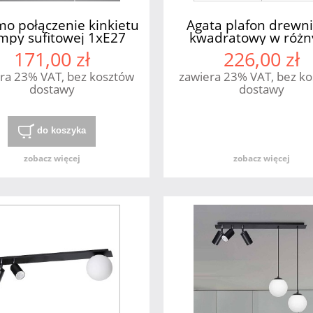
o połączenie kinkietu
Agata plafon drewn
ampy sufitowej 1xE27
kwadratowy w różn
Emibig
wybarwieniach Lam
171,00 zł
226,00 zł
ra 23% VAT, bez kosztów
zawiera 23% VAT, bez k
dostawy
dostawy
do koszyka
zobacz więcej
zobacz więcej