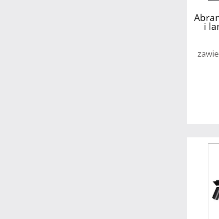
Abram
i l
zawie