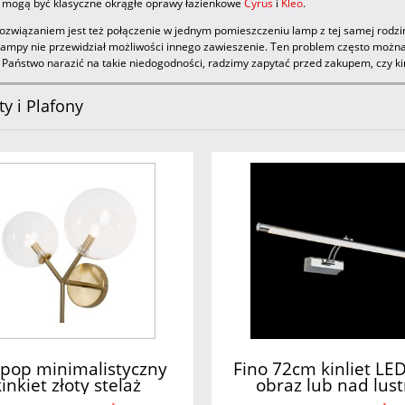
 mogą być klasyczne okrągłe oprawy łazienkowe
Cyrus
i
Kleo
.
związaniem jest też połączenie w jednym pomieszczeniu lamp z tej samej rodziny 
 lampy nie przewidział możliwości innego zawieszenie. Ten problem często można
ę Państwo narazić na takie niedogodności, radzimy zapytać przed zakupem, czy kin
ty i Plafony
lipop minimalistyczny
Fino 72cm kinliet LE
kinkiet złoty stelaż
obraz lub nad lust
ansparentne klosze
Maytoni