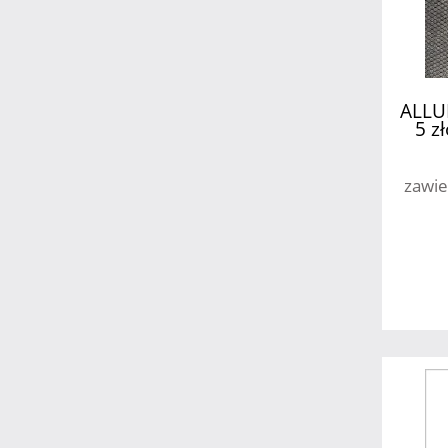
ALLUR
5 z
zawie