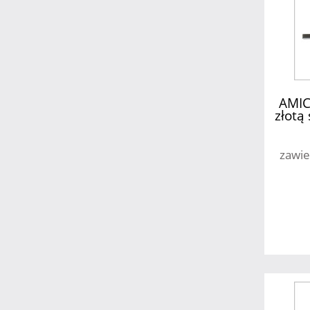
AMICI
złotą
zawie