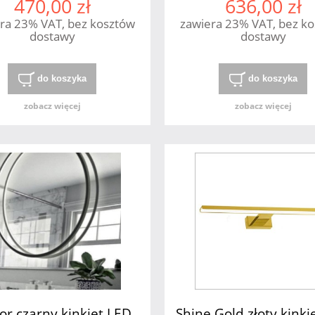
470,00 zł
636,00 zł
2xGU10 MAXlight
ra 23% VAT, bez kosztów
zawiera 23% VAT, bez k
dostawy
dostawy
do koszyka
do koszyka
zobacz więcej
zobacz więcej
or czarny kinkiet LED
Shine Gold złoty kinki