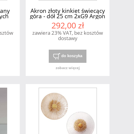
iany
Akron złoty kinkiet świecący
ych
góra - dół 25 cm 2xG9 Argon
kur
292,00 zł
osztów
zawiera 23% VAT, bez kosztów
dostawy
do koszyka
zobacz więcej