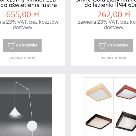
do oświetlenia lustra
do łazienki IP44 6
IP44 Light Prestige
Milagro
655,00 zł
262,00 zł
ra 23% VAT, bez kosztów
zawiera 23% VAT, bez k
dostawy
dostawy
do koszyka
do koszyka
zobacz więcej
zobacz więcej