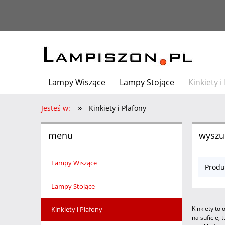
Lampy Wiszące
Lampy Stojące
Kinkiety i
»
Architekt poleca
Jesteś w:
Kinkiety i Plafony
menu
wyszu
Lampy Wiszące
Produ
Lampy Stojące
Kinkiety to
Kinkiety i Plafony
na suficie, 