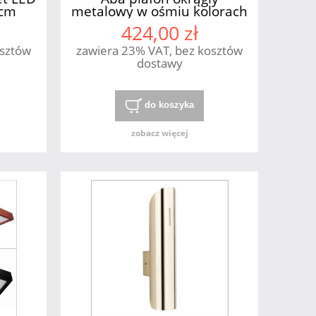
0cm
metalowy w ośmiu kolorach
3xE27 Cleoni
424,00 zł
osztów
zawiera 23% VAT, bez kosztów
dostawy
do koszyka
zobacz więcej