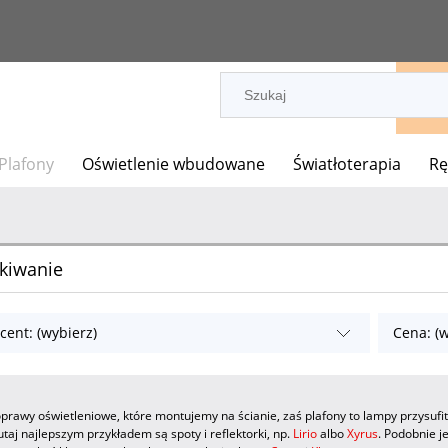
 Plafony
Oświetlenie wbudowane
Światłoterapia
Rę
kiwanie
cent: (wybierz)
Cena: (w
 oprawy oświetleniowe, które montujemy na ścianie, zaś plafony to lampy przys
tutaj najlepszym przykładem są spoty i reflektorki, np.
Lirio
albo
Xyrus
. Podobnie je