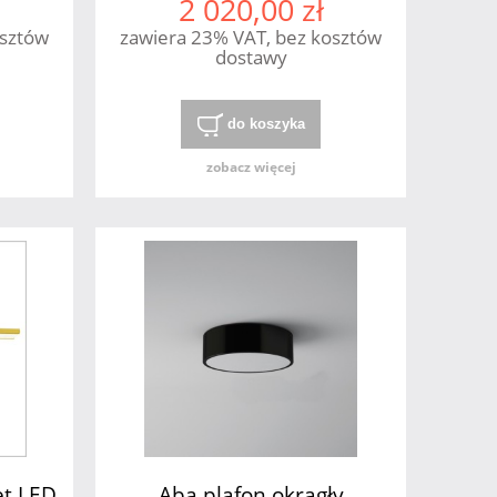
2 020,00 zł
osztów
zawiera 23% VAT, bez kosztów
dostawy
do koszyka
zobacz więcej
et LED
Aba plafon okrągły