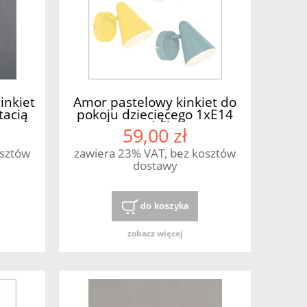
inkiet
Amor pastelowy kinkiet do
tacią
pokoju dziecięcego 1xE14
candellux
59,00 zł
osztów
zawiera 23% VAT, bez kosztów
dostawy
do koszyka
zobacz więcej