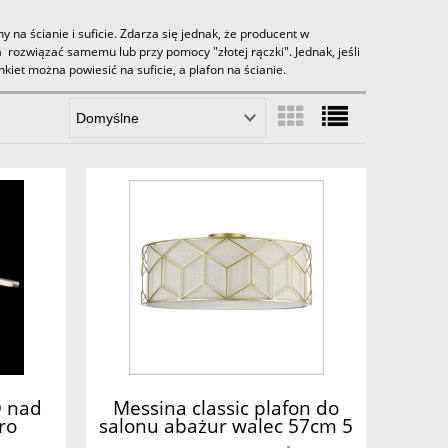
na ścianie i suficie. Zdarza się jednak, że producent w
 rozwiązać samemu lub przy pomocy "złotej rączki". Jednak, jeśli
kiet można powiesić na suficie, a plafon na ścianie.
D nad
Messina classic plafon do
ro
salonu abażur walec 57cm 5
x E27 Maytoni