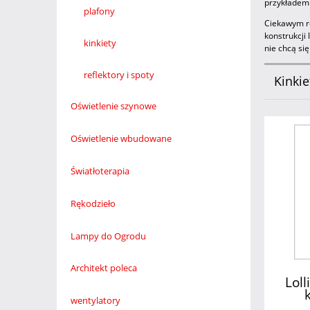
przykładem
plafony
Ciekawym ro
konstrukcji
kinkiety
nie chcą si
reflektory i spoty
Kinkie
Oświetlenie szynowe
Oświetlenie wbudowane
Światłoterapia
Rękodzieło
Lampy do Ogrodu
Architekt poleca
Lol
wentylatory
tr