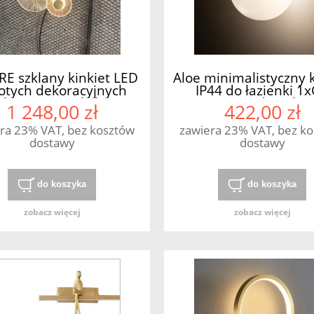
E szklany kinkiet LED
Aloe minimalistyczny k
łotych dekoracyjnych
IP44 do łazienki 1
okręgów MAXlight
Nowodvorski
1 248,00 zł
422,00 zł
ra 23% VAT, bez kosztów
zawiera 23% VAT, bez k
dostawy
dostawy
do koszyka
do koszyka
zobacz więcej
zobacz więcej