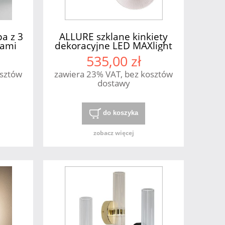
a z 3
ALLURE szklane kinkiety
sami
dekoracyjne LED MAXlight
535,00 zł
osztów
zawiera 23% VAT, bez kosztów
dostawy
do koszyka
zobacz więcej