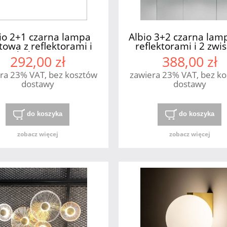
io 2+1 czarna lampa
Albio 3+2 czarna lamp
itowa z reflektorami i
reflektorami i 2 zwi
kulą Kaja
Kaja
292,00 zł
388,00 zł
ra 23% VAT, bez kosztów
zawiera 23% VAT, bez k
dostawy
dostawy
do koszyka
do koszyka
zobacz więcej
zobacz więcej