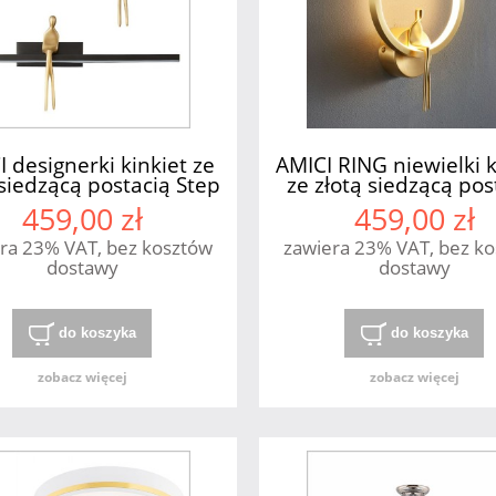
 designerki kinkiet ze
AMICI RING niewielki k
 siedzącą postacią Step
ze złotą siedzącą pos
into Design
Step into Design
459,00 zł
459,00 zł
ra 23% VAT, bez kosztów
zawiera 23% VAT, bez k
dostawy
dostawy
do koszyka
do koszyka
zobacz więcej
zobacz więcej