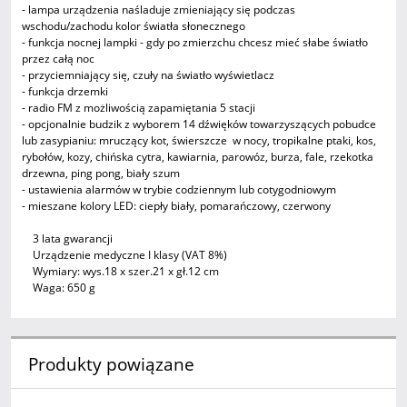
- lampa urządzenia naśladuje zmieniający się podczas
wschodu/zachodu kolor światła słonecznego
- funkcja nocnej lampki - gdy po zmierzchu chcesz mieć słabe światło
przez całą noc
- przyciemniający się, czuły na światło wyświetlacz
- funkcja drzemki
- radio FM z możliwością zapamiętania 5 stacji
- opcjonalnie budzik z wyborem 14 dźwięków towarzyszących pobudce
lub zasypianiu: mruczący kot, świerszcze w nocy, tropikalne ptaki, kos,
rybołów, kozy, chińska cytra, kawiarnia, parowóz, burza, fale, rzekotka
drzewna, ping pong, biały szum
- ustawienia alarmów w trybie codziennym lub cotygodniowym
- mieszane kolory LED: ciepły biały, pomarańczowy, czerwony
3 lata gwarancji
Urządzenie medyczne I klasy (VAT 8%)
Wymiary: wys.18 x szer.21 x gł.12 cm
Waga: 650 g
Produkty powiązane