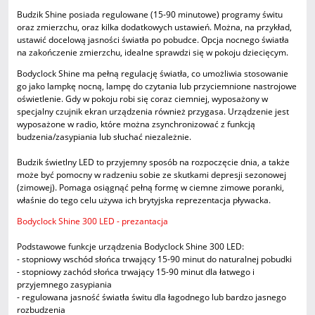
Budzik Shine posiada regulowane (15-90 minutowe) programy świtu
oraz zmierzchu, oraz kilka dodatkowych ustawień. Można, na przykład,
ustawić docelową jasności światła po pobudce. Opcja nocnego światła
na zakończenie zmierzchu, idealne sprawdzi się w pokoju dziecięcym.
Bodyclock Shine ma pełną regulację światła, co umożliwia stosowanie
go jako lampkę nocną, lampę do czytania lub przyciemnione nastrojowe
oświetlenie. Gdy w pokoju robi się coraz ciemniej, wyposażony w
specjalny czujnik ekran urządzenia również przygasa. Urządzenie jest
wyposażone w radio, które można zsynchronizować z funkcją
budzenia/zasypiania lub słuchać niezależnie.
Budzik świetlny LED to przyjemny sposób na rozpoczęcie dnia, a także
może być pomocny w radzeniu sobie ze skutkami depresji sezonowej
(zimowej). Pomaga osiągnąć pełną formę w ciemne zimowe poranki,
właśnie do tego celu używa ich brytyjska reprezentacja pływacka.
Bodyclock Shine 300 LED - prezantacja
Podstawowe funkcje urządzenia Bodyclock Shine 300 LED:
- stopniowy wschód słońca trwający 15-90 minut do naturalnej pobudki
- stopniowy zachód słońca trwający 15-90 minut dla łatwego i
przyjemnego zasypiania
- regulowana jasność światła świtu dla łagodnego lub bardzo jasnego
rozbudzenia