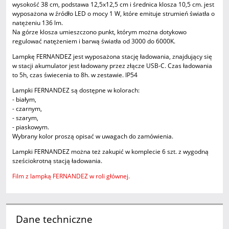
wysokość 38 cm, podstawa 12,5x12,5 cm i średnica klosza 10,5 cm. jest
wyposażona w źródło LED o mocy 1 W, które emituje strumień światła o
natężeniu 136 lm.
Na górze klosza umieszczono punkt, którym można dotykowo
regulować natężeniem i barwą światła od 3000 do 6000K.
Lampkę FERNANDEZ jest wyposażona stację ładowania, znajdujący się
w stacji akumulator jest ładowany przez złącze USB-C. Czas ładowania
to 5h, czas świecenia to 8h. w zestawie. IP54
Lampki FERNANDEZ są dostępne w kolorach:
- białym,
- czarnym,
- szarym,
- piaskowym.
Wybrany kolor proszą opisać w uwagach do zamówienia.
Lampki FERNANDEZ można też zakupić w komplecie 6 szt. z wygodną
sześciokrotną stacją ładowania.
Film z lampką FERNANDEZ w roli głównej.
Dane techniczne