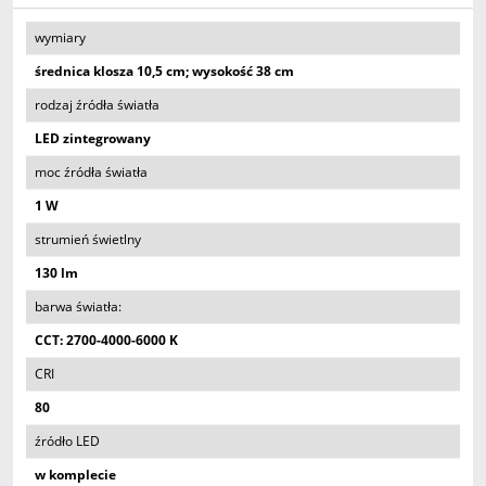
wymiary
średnica klosza 10,5 cm; wysokość 38 cm
rodzaj źródła światła
LED zintegrowany
moc źródła światła
1 W
strumień świetlny
130 lm
barwa światła:
CCT: 2700-4000-6000 K
CRI
80
źródło LED
w komplecie