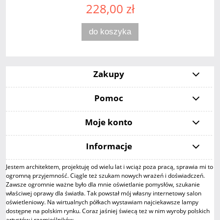
228,00 zł
do koszyka
Zakupy
Pomoc
Moje konto
Informacje
Jestem architektem, projektuję od wielu lat i wciąż poza pracą, sprawia mi to
ogromną przyjemność. Ciągle też szukam nowych wrażeń i doświadczeń.
Zawsze ogromnie ważne było dla mnie oświetlanie pomysłów, szukanie
właściwej oprawy dla światła. Tak powstał mój własny internetowy salon
oświetleniowy. Na wirtualnych półkach wystawiam najciekawsze lampy
dostępne na polskim rynku. Coraz jaśniej świecą też w nim wyroby polskich
artystów i rzemieślników.