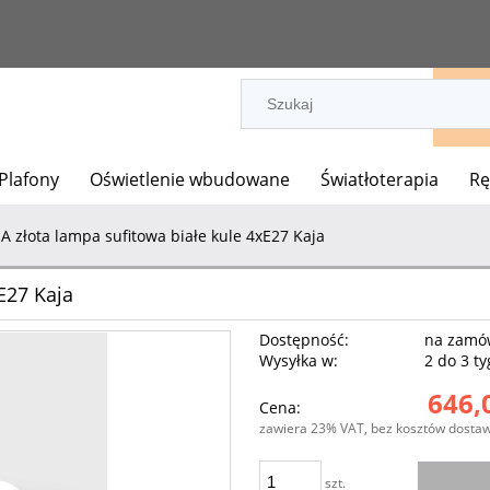
 Plafony
Oświetlenie wbudowane
Światłoterapia
Rę
A złota lampa sufitowa białe kule 4xE27 Kaja
E27 Kaja
Dostępność:
na zamó
Wysyłka w:
2 do 3 t
646,
Cena:
zawiera 23% VAT, bez kosztów dosta
szt.