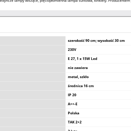
jedyncze lampy wiszące, pięciopłomienna lampa sufitowa, kinkiety. Producentem j
szerokość 90 cm; wysokość 30 cm
230V
E 27, 1 x 15W Led
nie zawiera
metal, szkło
średnica 16 cm
IP 20
A++-E
Polska
TAK 2+2