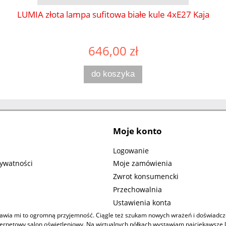
LUMIA złota lampa sufitowa białe kule 4xE27 Kaja
646,00 zł
do koszyka
Moje konto
n
Logowanie
rywatności
Moje zamówienia
Zwrot konsumencki
Przechowalnia
Ustawienia konta
 sprawia mi to ogromną przyjemność. Ciągle też szukam nowych wrażeń i doświad
nternetowy salon oświetleniowy. Na wirtualnych półkach wystawiam najciekawsze 