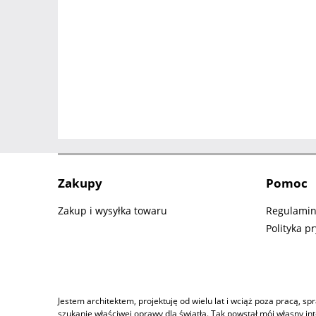
Zakupy
Pomoc
Zakup i wysyłka towaru
Regulami
Polityka p
Jestem architektem, projektuję od wielu lat i wciąż poza pracą,
szukanie właściwej oprawy dla światła. Tak powstał mój własny i