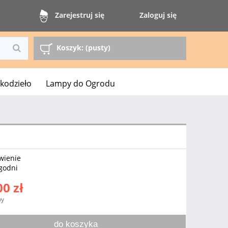
Zaloguj się
Zarejestruj się
Koszyk:
(pusty)
kodzieło
Lampy do Ogrodu
wienie
ygodni
00 zł
wy
do koszyka