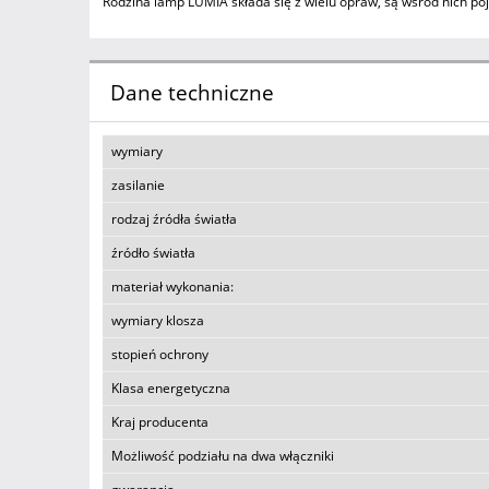
Rodzina lamp LUMIA składa się z wielu opraw, są wśród nich po
Dane techniczne
wymiary
zasilanie
rodzaj źródła światła
źródło światła
materiał wykonania:
wymiary klosza
stopień ochrony
Klasa energetyczna
Kraj producenta
Możliwość podziału na dwa włączniki