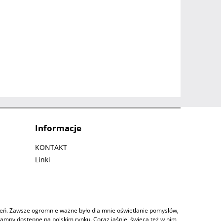
Informacje
KONTAKT
Linki
czeń. Zawsze ogromnie ważne było dla mnie oświetlanie pomysłów,
lampy dostępne na polskim rynku. Coraz jaśniej świecą też w nim