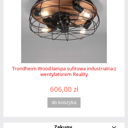
Trondheim Wood lampa sufitowa industrialna z
wentylatorem Reality
606,00 zł
do koszyka
Zakupy