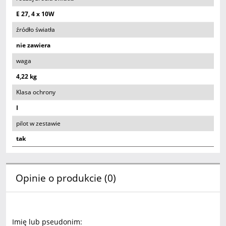
E 27, 4 x 10W
źródło światła
nie zawiera
waga
4,22 kg
Klasa ochrony
I
pilot w zestawie
tak
Opinie o produkcie (0)
Imię lub pseudonim: