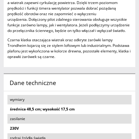
a wiatrak zapewni cyrkulację powietrza. Dzięki trzem poziomom
prędkości i funkcji timera wentylator pozwala dobrać pożądaną
prędkość obrotów oraz nie zapomnieć o wyłączeniu
urządzenia. Dołączony pilot zdalnego sterowania obsługuje wszystkie
funkcje zarówno lampy, jak i wentylatora. Jeżeli podłączymy urządzenie
do przełącznika ściennego, będzie on tylko włączał i wyłączał światło.
Czarna klatka otaczająca wiatrak oraz odkryte żarówki lampy
Trondheim kojarzą się ze stylem loftowym lub industrialnym. Podstawa
plafonu jest wykończona w kolorze drewna, pozostałe elementy, klatka i
oprawki żarówek są czarne.
Dane techniczne
wymiary
średnica 48,5 cm; wysokość 17,5 cm
zasilanie
230V
rodzaj źródła światła