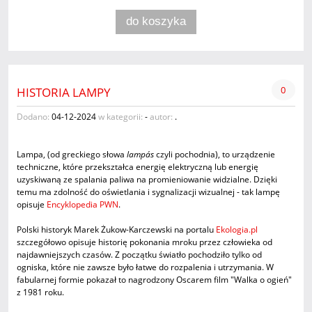
do koszyka
0
HISTORIA LAMPY
Dodano:
04-12-2024
w kategorii:
-
autor:
.
Lampa, (od greckiego słowa
lampás
czyli pochodnia), to urządzenie
techniczne, które przekształca energię elektryczną lub energię
uzyskiwaną ze spalania paliwa na promieniowanie widzialne. Dzięki
temu ma zdolność do oświetlania i sygnalizacji wizualnej - tak lampę
opisuje
Encyklopedia PWN
.
Polski historyk Marek Żukow-Karczewski na portalu
Ekologia.pl
szczegółowo opisuje historię pokonania mroku przez człowieka od
najdawniejszych czasów. Z początku światło pochodziło tylko od
ogniska, które nie zawsze było łatwe do rozpalenia i utrzymania. W
fabularnej formie pokazał to nagrodzony Oscarem film "Walka o ogień"
z 1981 roku.