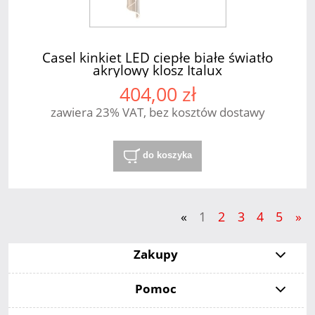
Casel kinkiet LED ciepłe białe światło
akrylowy klosz Italux
404,00 zł
zawiera 23% VAT, bez kosztów dostawy
do koszyka
«
1
2
3
4
5
»
Zakupy
Pomoc