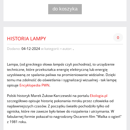
do koszyka
0
HISTORIA LAMPY
Dodano:
04-12-2024
w kategorii:
-
autor:
.
Lampa, (od greckiego słowa
lampás
czyli pochodnia), to urządzenie
techniczne, które przekształca energię elektryczną lub energię
uzyskiwaną ze spalania paliwa na promieniowanie widzialne. Dzięki
temu ma zdolność do oświetlania i sygnalizacji wizualnej - tak lampę
opisuje
Encyklopedia PWN
.
Polski historyk Marek Żukow-Karczewski na portalu
Ekologia.pl
szczegółowo opisuje historię pokonania mroku przez człowieka od
najdawniejszych czasów. Z początku światło pochodziło tylko od
ogniska, które nie zawsze było łatwe do rozpalenia i utrzymania. W
fabularnej formie pokazał to nagrodzony Oscarem film "Walka o ogień"
z 1981 roku.