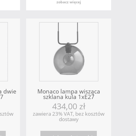
zobacz więcej
a dwie
Monaco lampa wisząca
27
szklana kula 1xE27
Nowodvorski
434,00 zł
osztów
zawiera 23% VAT, bez kosztów
dostawy