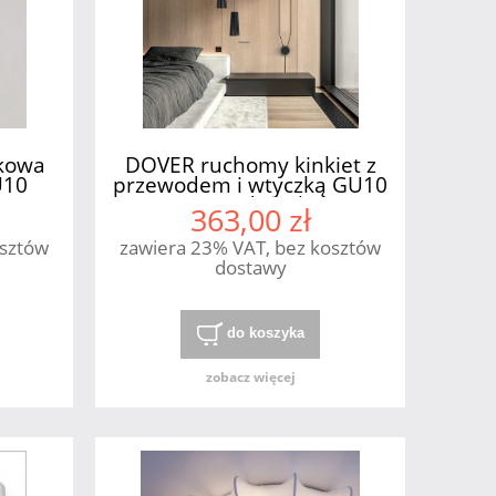
kowa
DOVER ruchomy kinkiet z
U10
przewodem i wtyczką GU10
Nowodvorski
363,00 zł
osztów
zawiera 23% VAT, bez kosztów
dostawy
do koszyka
zobacz więcej