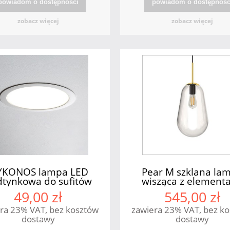
powiadom o dostępności
powiadom o dostępnośc
zobacz więcej
zobacz więcej
KONOS lampa LED
Pear M szklana la
tynkowa do sufitów
wisząca z element
podwieszonych
mosiądzu 1xE27
49,00 zł
545,00 zł
Nowodvorski
Nowodvorski
ra 23% VAT, bez kosztów
zawiera 23% VAT, bez k
dostawy
dostawy