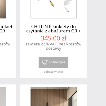
inkiet
CHILLIN II kinkiety do
xG9
czytania z abażurem G9 +
E27 Nowodvorski
345,00 zł
osztów
zawiera 23% VAT, bez kosztów
dostawy
do koszyka
zobacz więcej