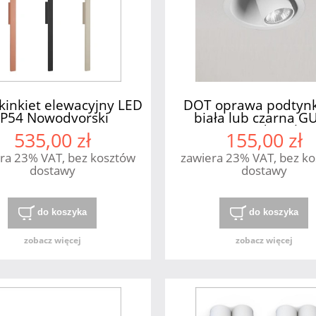
kinkiet elewacyjny LED
DOT oprawa podtyn
IP54 Nowodvorski
biała lub czarna G
Nowodvorski
535,00 zł
155,00 zł
ra 23% VAT, bez kosztów
zawiera 23% VAT, bez k
dostawy
dostawy
do koszyka
do koszyka
zobacz więcej
zobacz więcej