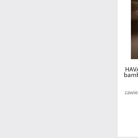
HAVA
bamb
zawie