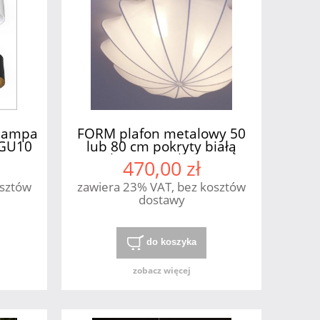
 lampa
FORM plafon metalowy 50
xGU10
lub 80 cm pokryty białą
elastyczną tkaniną
470,00 zł
Nowodvorski
osztów
zawiera 23% VAT, bez kosztów
dostawy
do koszyka
zobacz więcej