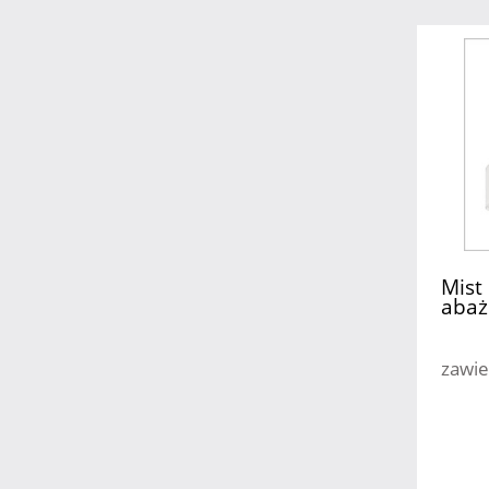
Mist
abaż
3
zawie