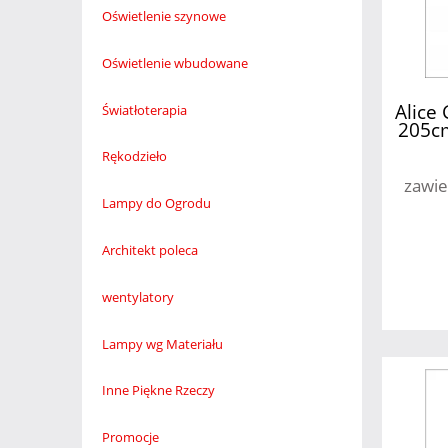
Oświetlenie szynowe
Oświetlenie wbudowane
Alice
Światłoterapia
205cm
ze z
Rękodzieło
1
zawie
Lampy do Ogrodu
Architekt poleca
wentylatory
Lampy wg Materiału
Inne Piękne Rzeczy
Promocje