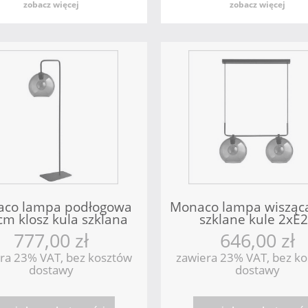
zobacz więcej
zobacz więcej
co lampa podłogowa
Monaco lampa wisząc
m klosz kula szklana
szklane kule 2xE
xE27 Nowodvorski
Nowodvorski
777,00 zł
646,00 zł
ra 23% VAT, bez kosztów
zawiera 23% VAT, bez k
dostawy
dostawy