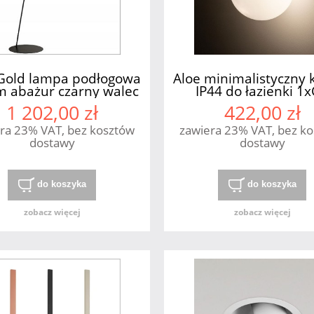
 Gold lampa podłogowa
Aloe minimalistyczny k
 abażur czarny walec
IP44 do łazienki 1
łotym wnętrzem 47cm
Nowodvorski
1 202,00 zł
422,00 zł
xE27 Nowodvorski
ra 23% VAT, bez kosztów
zawiera 23% VAT, bez k
dostawy
dostawy
do koszyka
do koszyka
zobacz więcej
zobacz więcej