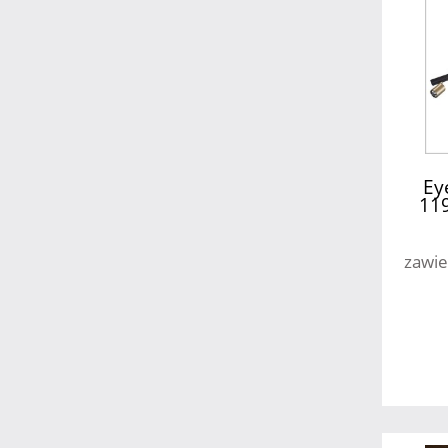
Ey
119
zawie