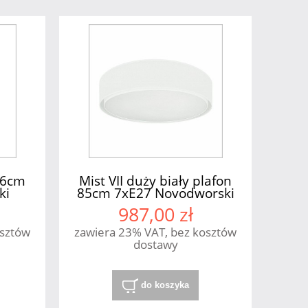
 56cm
Mist VII duży biały plafon
ki
85cm 7xE27 Novodworski
987,00 zł
osztów
zawiera 23% VAT, bez kosztów
dostawy
do koszyka