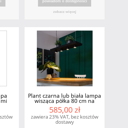
i
powiadom o dostępności
zobacz więcej
mpa
Plant czarna lub biała lampa
ami
wisząca półka 80 cm na
kwiaty 4xGU10 Nowodvorski
585,00 zł
osztów
zawiera 23% VAT, bez kosztów
dostawy