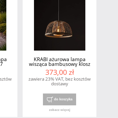
mpa
KRABI ażurowa lampa
27
wisząca bambusowy klosz
E27 Nowodvorski
373,00 zł
osztów
zawiera 23% VAT, bez kosztów
dostawy
do koszyka
zobacz więcej