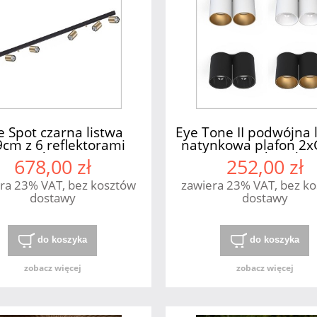
e Spot czarna listwa
Eye Tone II podwójna
cm z 6 reflektorami
natynkowa plafon 2
mosiądz 6xGU10
Nowodvorski
678,00 zł
252,00 zł
Nowodvorski
ra 23% VAT, bez kosztów
zawiera 23% VAT, bez k
dostawy
dostawy
do koszyka
do koszyka
zobacz więcej
zobacz więcej