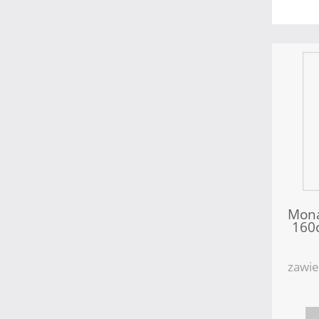
Mona
160c
1
zawie