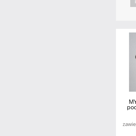
MY
pod
zawie